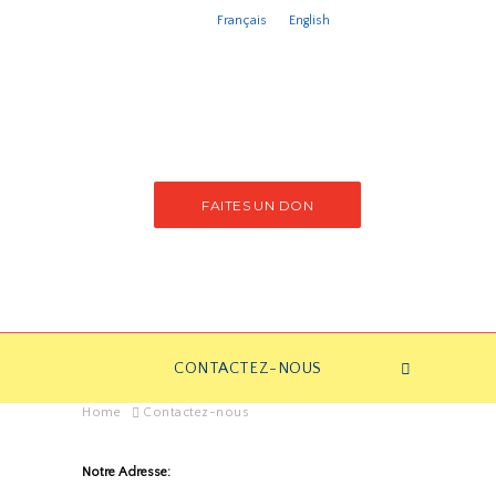
Français
English
FAITES UN DON
CONTACTEZ-NOUS
Home
Contactez-nous
Notre Adresse: