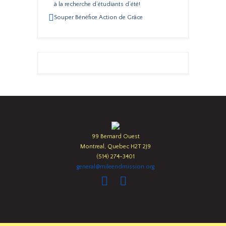
à la recherche d’étudiants d’été!
Souper Bénéfice Action de Grâce
99 Bernard Ouest
Montreal, Quebec H2T 2J9
(514) 274-3401
general@mileendmission.org