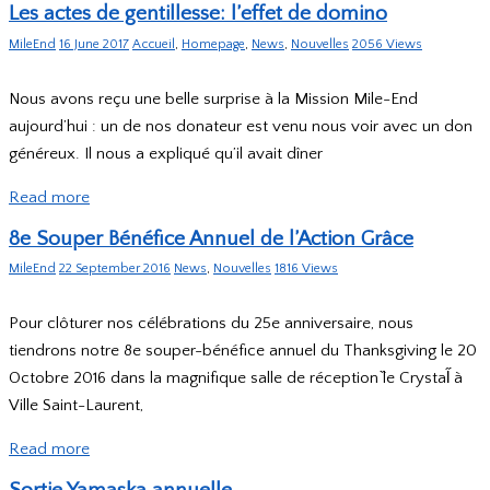
Les actes de gentillesse: l’effet de domino
MileEnd
16 June 2017
Accueil
,
Homepage
,
News
,
Nouvelles
2056 Views
Nous avons reçu une belle surprise à la Mission Mile-End
aujourd’hui : un de nos donateur est venu nous voir avec un don
généreux. Il nous a expliqué qu’il avait dîner
Read more
8e Souper Bénéfice Annuel de l’Action Grâce
MileEnd
22 September 2016
News
,
Nouvelles
1816 Views
Pour clôturer nos célébrations du 25e anniversaire, nous
tiendrons notre 8e souper-bénéfice annuel du Thanksgiving le 20
Octobre 2016 dans la magnifique salle de réception ̏le Crystal̋ à
Ville Saint-Laurent,
Read more