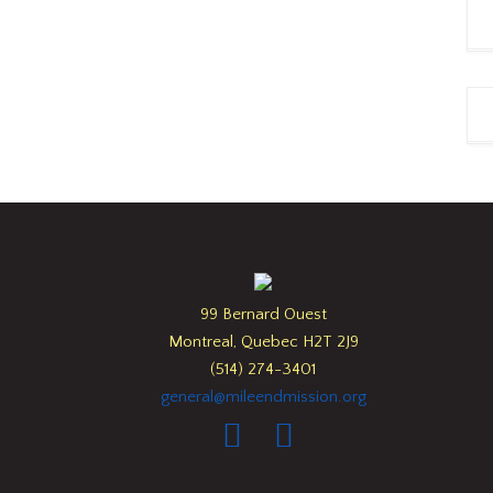
99 Bernard Ouest
Montreal, Quebec H2T 2J9
(514) 274-3401
general@mileendmission.org