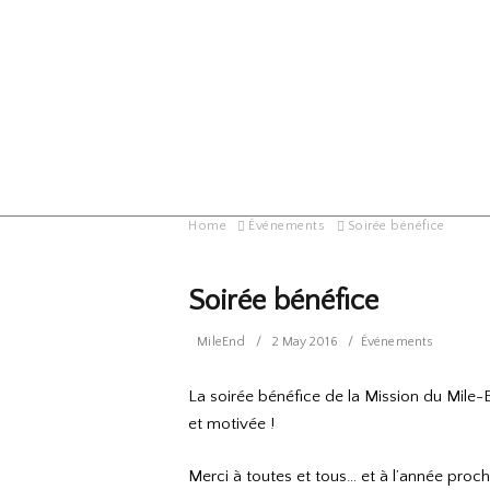
Home
Événements
Soirée bénéfice
Soirée bénéfice
MileEnd
2 May 2016
Événements
La soirée bénéfice de la Mission du Mile-E
et motivée !
Merci à toutes et tous… et à l’année proch